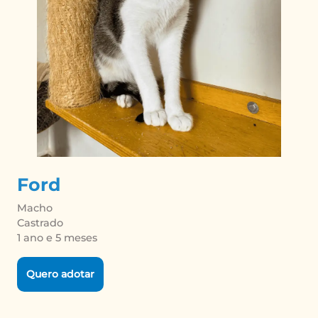
Ford
Macho

Castrado

1 ano e 5 meses
Quero adotar