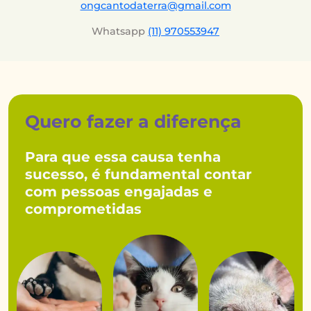
ongcantodaterra@gmail.com
Whatsapp
(11) 970553947
Quero fazer a diferença
Para que essa causa tenha
sucesso, é fundamental contar
com pessoas engajadas e
comprometidas