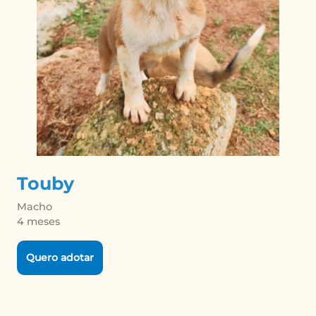
Touby
Macho

4 meses
Quero adotar